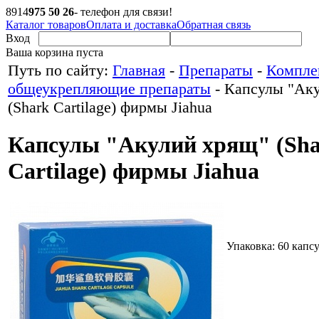
8
914
975 50 26
- телефон для связи!
Каталог товаров
Оплата и доставка
Обратная связь
Вход
Ваша корзина пуста
Путь по сайту:
Главная
-
Препараты
-
Компле
общеукрепляющие препараты
-
Капсулы "Ак
(Shark Cartilage) фирмы Jiahua
Капсулы "Акулий хрящ" (Sh
Cartilage) фирмы Jiahua
Упаковка:
60 капсу