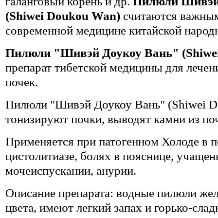
галанговый корень и др.
Пилюли Шивэй
(Shiwei Doukou Wan)
считаются важным
современной медицине китайской народ
Пилюли "Шивэй Доукоу Вань" (Shiwe
препарат тибетской медицины для лечен
почек.
Пилюли "Шивэй Доукоу Вань" (Shiwei 
тонизируют почки, выводят камни из по
Применяется при патогенном Холоде в п
цистолитиазе, болях в пояснице, учаще
мочеиспускании, анурии.
Описание препарата: водные пилюли же
цвета, имеют легкий запах и горько-слад