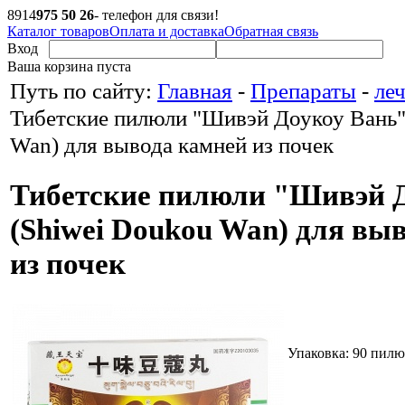
8
914
975 50 26
- телефон для связи!
Каталог товаров
Оплата и доставка
Обратная связь
Вход
Ваша корзина пуста
Путь по сайту:
Главная
-
Препараты
-
ле
Тибетские пилюли "Шивэй Доукоу Вань"
Wan) для вывода камней из почек
Тибетские пилюли "Шивэй 
(Shiwei Doukou Wan) для вы
из почек
Упаковка:
90 пилю