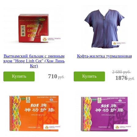
Вьетнамский бальзам с змеиным
Кофта-жилетка турмалиновая
ядом "Hong Linh Cot" (Хон Линь
Кот)
2 680 руб.
710
Купить
Купить
1876
руб.
руб.