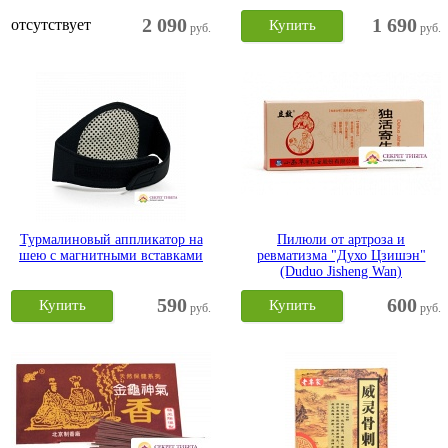
2 090
1 690
отсутствует
Купить
руб.
руб.
Турмалиновый аппликатор на
Пилюли от артроза и
шею с магнитными вставками
ревматизма "Духо Цзишэн"
(Duduo Jisheng Wan)
590
600
Купить
Купить
руб.
руб.