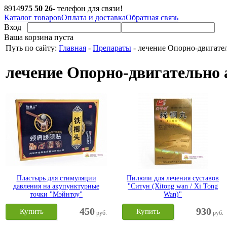
8
914
975 50 26
- телефон для связи!
Каталог товаров
Оплата и доставка
Обратная связь
Вход
Ваша корзина пуста
Путь по сайту:
Главная
-
Препараты
-
лечение Опорно-двигате
лечение Опорно-двигательно 
Пластырь для стимуляции
Пилюли для лечения суставов
давления на акупунктурные
"Ситун (Xitong wan / Xi Tong
точки "Мэйнтоу"
Wan)"
450
930
Купить
Купить
руб.
руб.