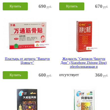
690
670
Купить
Купить
руб.
руб.
Пластырь от артрита "Ваньтун
Жидкость "Сяочжон Чжитун
Цзяньгу"
Дин" (Xiaozhong Zhitong Ding)
обезболивающая и
противовоспалительная
600
360
отсутствует
Купить
руб.
руб.