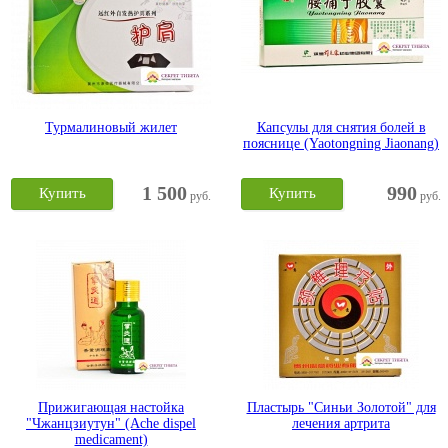
Турмалиновый жилет
Капсулы для снятия болей в
пояснице (Yaotongning Jiaonang)
1 500
990
Купить
Купить
руб.
руб.
Прижигающая настойка
Пластырь "Синьи Золотой" для
"Чжанцзиутун" (Ache dispel
лечения артрита
medicament)