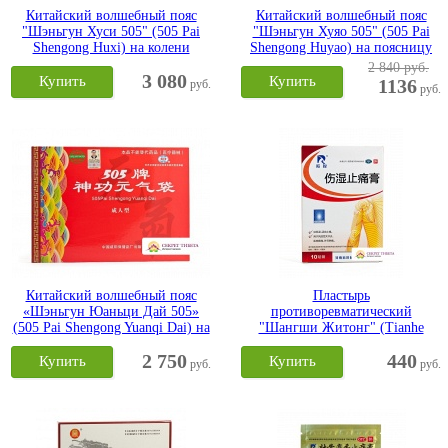
Китайский волшебный пояс
Китайский волшебный пояс
"Шэньгун Хуси 505" (505 Pai
"Шэньгун Хуяо 505" (505 Pai
Shengong Huxi) на колени
Shengong Huyao) на поясницу
2 840 руб.
3 080
Купить
Купить
1136
руб.
руб.
Китайский волшебный пояс
Пластырь
«Шэньгун Юаньци Дай 505»
противоревматический
(505 Pai Shengong Yuanqi Dai) на
"Шангши Житонг" (Tianhe
пупок
Shangshi Zhitong Gao) Тяньхэ
2 750
440
Купить
Купить
руб.
руб.