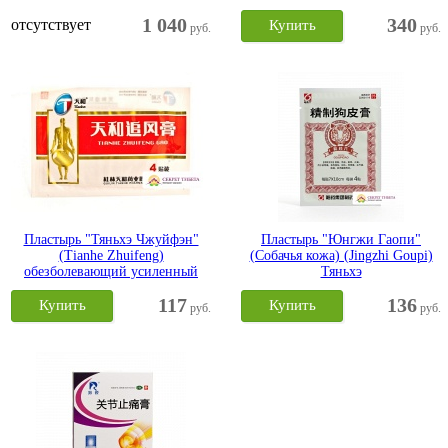
1 040
340
отсутствует
Купить
руб.
руб.
Пластырь "Тяньхэ Чжуйфэн"
Пластырь "Юнгжи Гаопи"
(Tianhe Zhuifeng)
(Собачья кожа) (Jingzhi Goupi)
обезболевающий усиленный
Тяньхэ
117
136
Купить
Купить
руб.
руб.