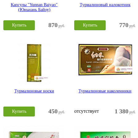
Капсулы "Yunnan Baiyao"
Турмалиновый налокотник
(Юньнань Байоу)
870
770
Купить
Купить
руб.
руб.
Турмалиновые носки
Турмалиновые наколенники
450
1 380
отсутствует
Купить
руб.
руб.