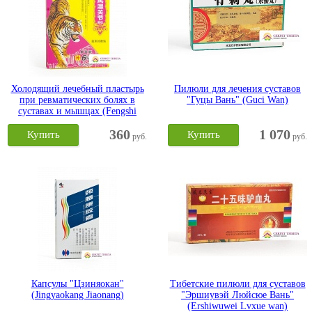
Холодящий лечебный пластырь
Пилюли для лечения суставов
при ревматических болях в
"Гуцы Вань" (Guci Wan)
суставах и мышцах (Fengshi
Guanjie Buwei Yiyong Lengfu
360
1 070
Tie)
Купить
Купить
руб.
руб.
Капсулы "Цзиняокан"
Тибетские пилюли для суставов
(Jingyaokang Jiaonang)
"Эршиувэй Люйсюе Вань"
(Ershiwuwei Lvxue wan)