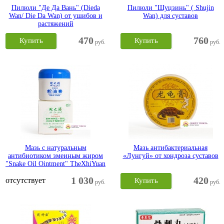
Пилюли "Де Да Вань" (Dieda
Пилюли "Шуцзинь" ( Shujin
Wan/ Die Da Wan) от ушибов и
Wan) для суставов
растяжений
470
760
Купить
Купить
руб.
руб.
Мазь с натуральным
Мазь антибактериальная
антибиотиком змеиным жиром
«Лунгуй» от хондроза суставов
"Snake Oil Ointment" TheXhiYuan
1 030
420
отсутствует
Купить
руб.
руб.