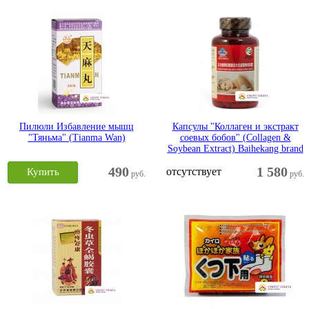
Пилюли Избавление мышц
Капсулы "Коллаген и экстракт
"Тяньма" (Tianma Wan)
соевых бобов" (Collagen &
Soybean Extract) Baihekang brand
490
1 580
отсутствует
Купить
руб.
руб.