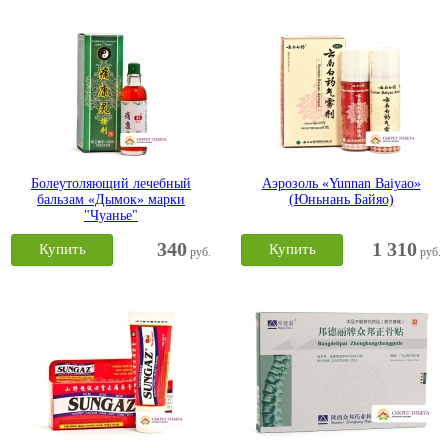
Болеутоляющий лечебный
Аэрозоль «Yunnan Baiyao»
бальзам «Дымок» марки
(Юньнань Байяо)
"Чуанье"
340
1 310
Купить
Купить
руб.
руб.