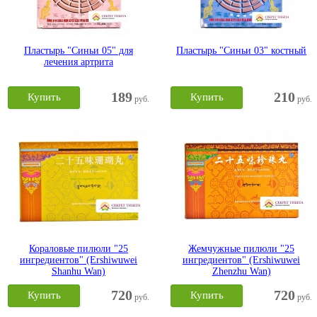
Пластырь "Синьи 05" для
Пластырь "Синьи 03" костный
лечения артрита
189
210
Купить
Купить
руб.
руб.
Кораловые пилюли "25
Жемчужные пилюли "25
ингредиентов" (Ershiwuwei
ингредиентов" (Ershiwuwei
Shanhu Wan)
Zhenzhu Wan)
720
720
Купить
Купить
руб.
руб.