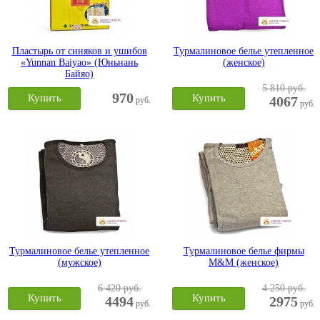
Пластырь от синяков и ушибов
Турмалиновое белье утепленное
«Yunnan Baiyao» (Юньнань
(женское)
Байяо)
5 810 руб.
970
Купить
Купить
4067
руб.
руб.
Турмалиновое белье утепленное
Турмалиновое белье фирмы
(мужское)
M&M (женское)
6 420 руб.
4 250 руб.
Купить
Купить
4494
2975
руб.
руб.