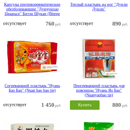
Капсулы противоревматические
Теплый пластырь на ног "Дунли
обезболивающие "Дунчунцао
Дунли"
Цюаньсе" Битэн Шукан (Biteng
Shukang)™
760
890
отсутствует
отсутствует
руб.
руб.
Согревающий пластырь "Нуань
Прогревающий пластырь для
Бао Бао" (Nuan bao bao tie)
поясницы "Нуань Яо Бао"
(Nuanyaobao tie)
1 450
880
отсутствует
Купить
руб.
руб.