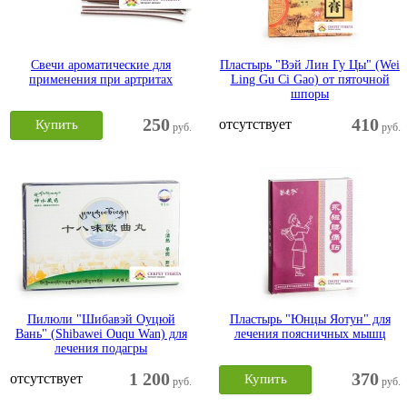
Свечи ароматические для
Пластырь "Вэй Лин Гу Цы" (Wei
применения при артритах
Ling Gu Ci Gao) от пяточной
шпоры
250
410
отсутствует
Купить
руб.
руб.
Пилюли "Шибавэй Оуцюй
Пластырь "Юнцы Яотун" для
Вань" (Shibawei Ouqu Wan) для
лечения поясничных мышц
лечения подагры
1 200
370
отсутствует
Купить
руб.
руб.