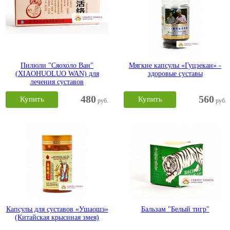
Пилюли "Сяохоло Ван"
Мягкие капсулы «Гуцзекан» -
(XIAOHUOLUO WAN) для
здоровые суставы
лечения суставов
480
560
Купить
Купить
руб.
руб.
Капсулы для суставов «Ушаошэ»
Бальзам "Белый тигр"
(Китайская крысиная змея)