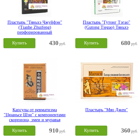
Пластырь "Тяньхэ Чжуйфэн"
Пластырь "Гутонг Тэгао"
(Tianhe Zhuifeng)
(Gutong Tiegao) Тяньхэ
перфорированный
430
680
Купить
Купить
руб.
руб.
Капсулы от ревматизма
Пластырь "Мяо Джен"
"Цюаньсе Шэи" с компонентами
скорпиона, змеи и муравья
910
360
Купить
Купить
руб.
руб.