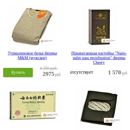
Турмалиновое белье фирмы
Прижигающая настойка "Nano-
M&M (мужское)
palm pass moxibustion" фирмы
Cheery
4 250 руб.
1 570
отсутствует
Купить
2975
руб.
руб.