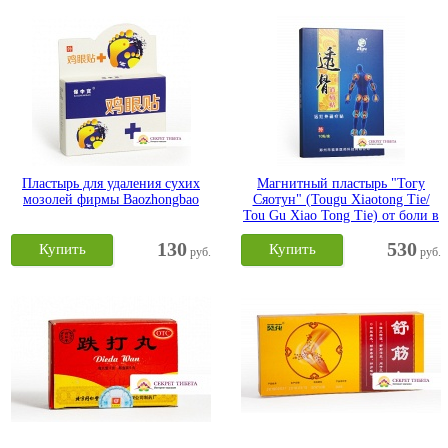
Пластырь для удаления сухих
Магнитный пластырь "Тогу
мозолей фирмы Baozhongbao
Сяотун" (Tougu Xiaotong Tie/
Tou Gu Xiao Tong Tie) от боли в
суставах
130
530
Купить
Купить
руб.
руб.