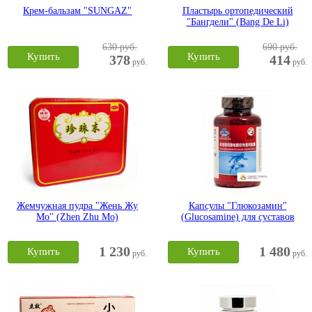
Крем-бальзам "SUNGAZ"
Пластырь ортопедический
"Бангдели" (Bang De Li)
630 руб.
690 руб.
Купить
Купить
378
414
руб.
руб.
Жемчужная пудра "Жень Жу
Капсулы "Глюкозамин"
Мо" (Zhen Zhu Mo)
(Glucosamine) для суставов
1 230
1 480
Купить
Купить
руб.
руб.