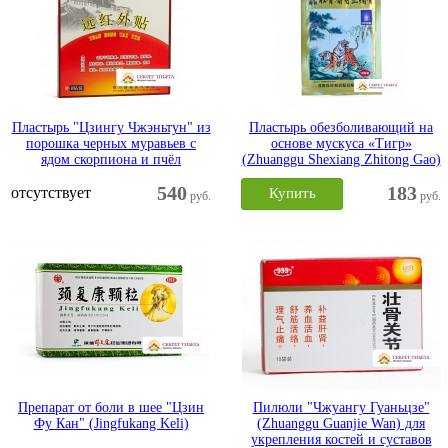
Пластырь "Цзингу Чжэньтун" из
Пластырь обезболивающий на
порошка черных муравьев с
основе мускуса «Тигр»
ядом скорпиона и пчёл
(Zhuanggu Shexiang Zhitong Gao)
540
183
отсутствует
Купить
руб.
руб.
Препарат от боли в шее "Цзин
Пилюли "Чжуангу Гуаньцзе"
Фу Кан" (Jingfukang Keli)
(Zhuanggu Guanjie Wan) для
укрепления костей и суставов