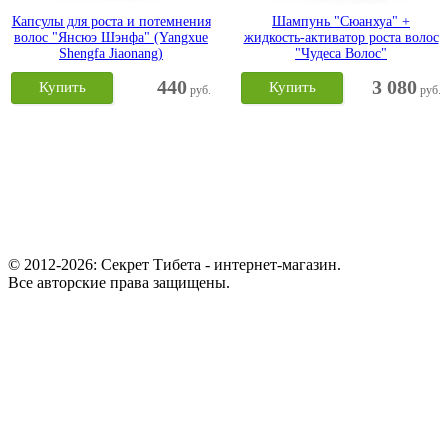
Капсулы для роста и потемнения
Шампунь "Сюанхуа" +
волос "Янсюэ Шэнфа" (Yangxue
жидкость-активатор роста волос
Shengfa Jiaonang)
"Чудеса Волос"
440
3 080
Купить
Купить
руб.
руб.
© 2012-2026: Секрет Тибета - интернет-магазин.
Все авторские права защищены.