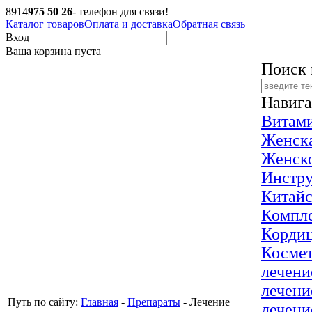
8
914
975 50 26
- телефон для связи!
Каталог товаров
Оплата и доставка
Обратная связь
Вход
Ваша корзина пуста
Поиск 
Навига
Витам
Женска
Женско
Инстр
Китайс
Компл
Кордиц
Космет
лечени
лечени
Путь по сайту:
Главная
-
Препараты
-
Лечение
лечени