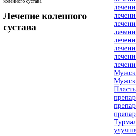
коленного сустава
лечени
Лечение коленного
лечени
лечени
сустава
лечени
лечени
лечени
лечени
лечени
Мужска
Мужско
Пласты
препар
препар
препар
Турмал
улучше