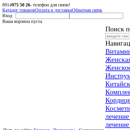
8
914
975 50 26
- телефон для связи!
Каталог товаров
Оплата и доставка
Обратная связь
Вход
Ваша корзина пуста
Поиск п
Навигац
Витами
Женская
Женское
Инстру
Китайск
Компле
Кордице
Космети
лечение
лечение