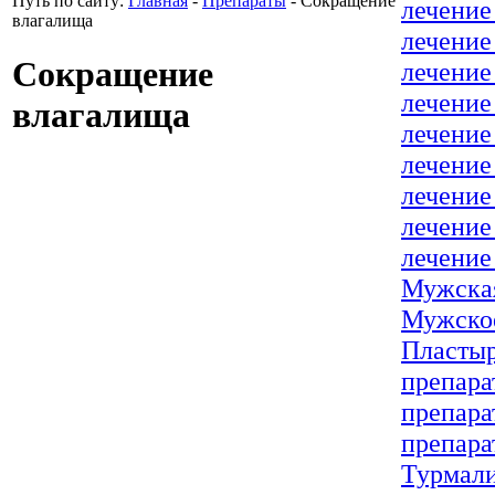
Путь по сайту:
Главная
-
Препараты
-
Сокращение
лечение
влагалища
лечение
Сокращение
лечение
лечение
влагалища
лечение
лечение
лечение
лечение
лечение
Мужская
Мужское
Пластыр
препара
препара
препара
Турмали